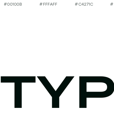
#00100B
#FFFAFF
#C4271C
#
TY