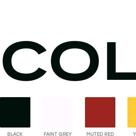
CO
BLACK
FAINT GREY
MUTED RED